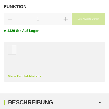
wählen
Bitte wählen Sie eine Variation.
FUNKTION
wählen
Bitte wählen Sie eine Variation.
Bitte Variante wählen
1329 Stk Auf Lager
Mehr Produktdetails
BESCHREIBUNG